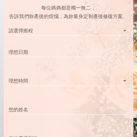
每位媽媽都是獨一無二，
告訴我們妳產後的煩惱，為妳量身定制產後修復方案。
arrow_drop_down
請選擇療程
理想日期
arrow_drop_down
理想時間
您的姓名