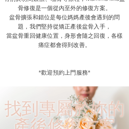
骨修復是一個從內至外的修復方案。
盆骨擴張和錯位是每位媽媽產後會遇到的問
題，我們堅持從矯正產後盆骨入手，
當盆骨重回健康位置，身形會隨之回復，各樣
痛症都會得到改善。
*歡迎預約上門服務*
找到專屬於妳的
產後修復方案