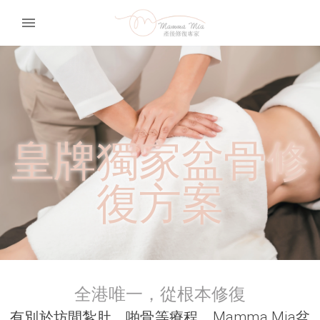
menu
皇牌獨家盆骨修
復方案
全港唯一，從根本修復
有別於坊間紮肚、啪骨等療程，Mamma Mia盆