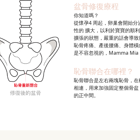
盆骨修復療程
你知道嗎？
從懷孕4 周起，卵巢會開始分泌
性的 擴大，以利於寶寶的順
擴張的狀態，嚴重的話會導致
恥骨疼痛、產後腰痛、身體橫
是不容忽視的，Mamma M
恥骨聯合在哪裡？
恥骨聯合是左右兩塊恥骨，在
相連，用來加強固定整個骨盆
的正中間。