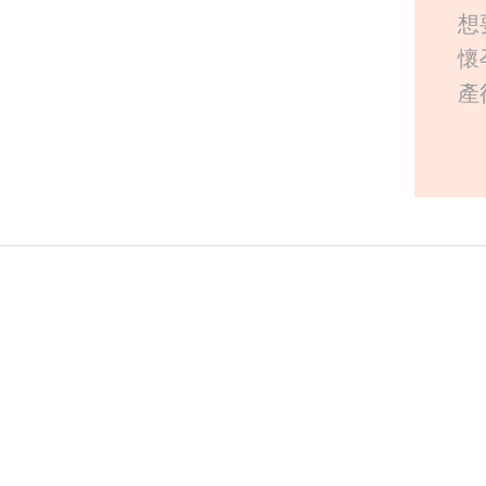
想
懷
產