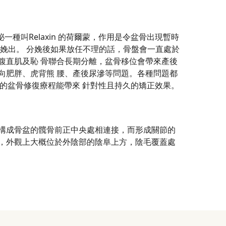
一種叫Relaxin 的荷爾蒙，作用是令盆骨出現暫時
利娩出。 分娩後如果放任不理的話，骨盤會一直處於
腹直肌及恥 骨聯合長期分離，盆骨移位會帶來產後
向肥胖、虎背熊 腰、產後尿滲等問題。各種問題都
ia 的盆骨修復療程能帶來 針對性且持久的矯正效果。
構成骨盆的髖骨前正中央處相連接，而形成關節的
，外觀上大概位於外陰部的陰阜上方，陰毛覆蓋處