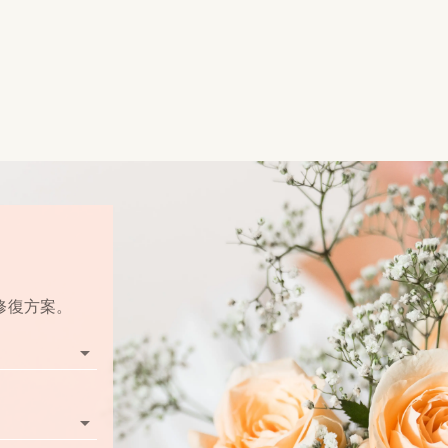
修復方案。
arrow_drop_down
arrow_drop_down