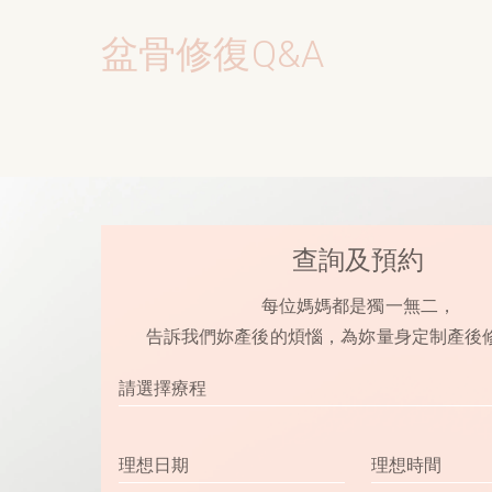
盆骨修復Q&A
查詢及預約
每位媽媽都是獨一無二，
告訴我們妳產後的煩惱，為妳量身定制產後
請選擇療程
理想日期
理想時間