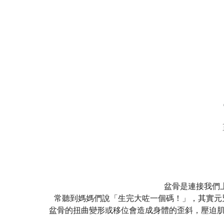
盆骨是連接我們
常聽到媽媽們說「生完大咗一個碼！」，其實元兇
盆骨的扭曲變形或移位會造成身體的歪斜，壓迫