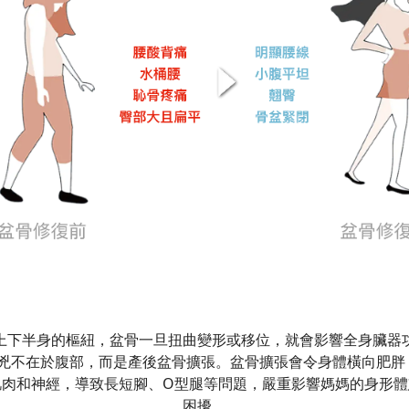
上下半身的樞紐，盆骨一旦扭曲變形或移位，就會影響全身臟器
不在於腹部，而是產後盆骨擴張。盆骨擴張會令身體橫向肥胖，贅肉
肌肉和神經，導致長短腳、O型腿等問題，嚴重影響媽媽的身形體
困擾。