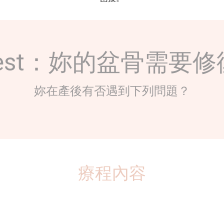
f test：妳的盆骨需要
妳在產後有否遇到下列問題？
療程內容