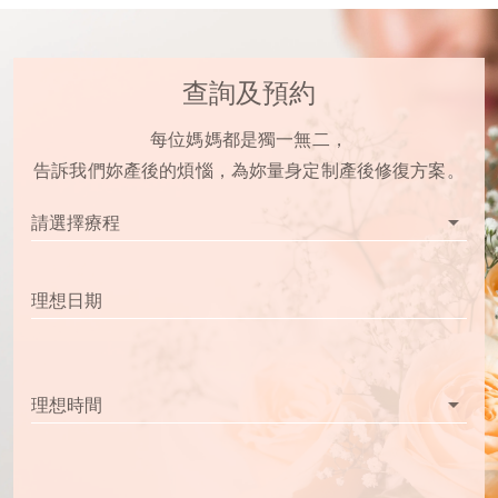
查詢及預約
每位媽媽都是獨一無二，
告訴我們妳產後的煩惱，為妳量身定制產後修復方案。
arrow_drop_down
請選擇療程
理想日期
arrow_drop_down
理想時間